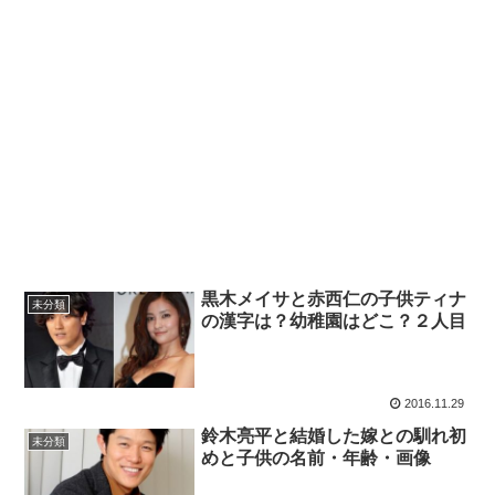
黒木メイサと赤西仁の子供ティナ
未分類
の漢字は？幼稚園はどこ？２人目
2016.11.29
鈴木亮平と結婚した嫁との馴れ初
未分類
めと子供の名前・年齢・画像