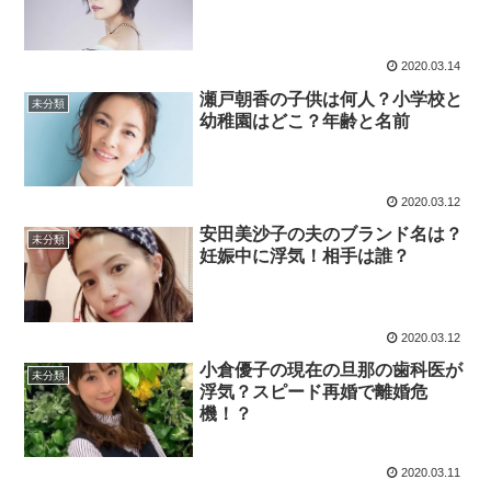
2020.03.14
瀬戸朝香の子供は何人？小学校と
未分類
幼稚園はどこ？年齢と名前
2020.03.12
安田美沙子の夫のブランド名は？
未分類
妊娠中に浮気！相手は誰？
2020.03.12
小倉優子の現在の旦那の歯科医が
未分類
浮気？スピード再婚で離婚危
機！？
2020.03.11