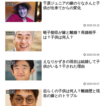
千原ジュニアの嫁のりなさんと子
未分類
供が出来てからの変化
2020.03.10
蛭子能収が嫁と離婚？再婚相手
未分類
は？子供は何人？
2020.03.09
えなりかずきの現在は結婚して子
未分類
供がいる？干された理由
2020.03.07
志らくの子供は何人？離婚歴と現
未分類
在の嫁とのトラブル