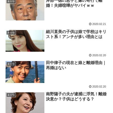
岸部一徳の息子と嫁の奇行で離
未分類
婚！夫婦喧嘩がヤバイｗｗ
2020.02.21
細川直美の子供は娘で学校はキリ
未分類
スト系！アンチが多い理由とは
2020.02.20
田中律子の現在と娘と離婚理由｜
未分類
再婚はない
2020.02.20
南野陽子の夫が逮捕に浮気！離婚
未分類
決意か？子供はどうする？