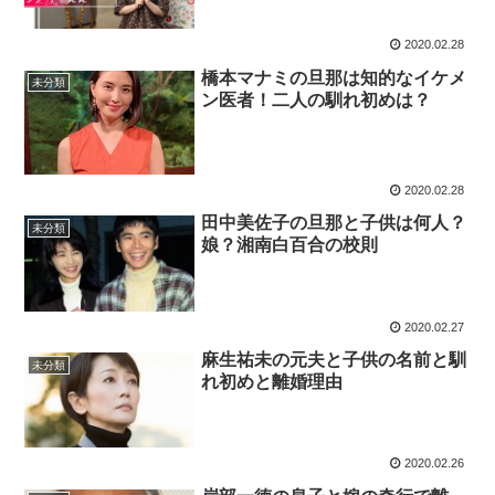
2020.02.28
橋本マナミの旦那は知的なイケメ
未分類
ン医者！二人の馴れ初めは？
2020.02.28
田中美佐子の旦那と子供は何人？
未分類
娘？湘南白百合の校則
2020.02.27
麻生祐未の元夫と子供の名前と馴
未分類
れ初めと離婚理由
2020.02.26