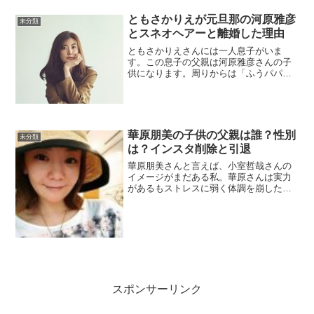
で出会った8歳年下の一般女...
ともさかりえが元旦那の河原雅彦
未分類
とスネオヘアーと離婚した理由
ともさかりえさんには一人息子がいま
す。この息子の父親は河原雅彦さんの子
供になります。周りからは「ふうパパ」
と呼ばれているそうです。（息子の名前
が楓（ふう）の為）子宝にも恵まれた二
人はなぜ離婚をしたのか？また、親権は
ともさかさんにあり、子連れ...
華原朋美の子供の父親は誰？性別
未分類
は？インスタ削除と引退
華原朋美さんと言えば、小室哲哉さんの
イメージがまだある私。華原さんは実力
があるもストレスに弱く体調を崩した
り、自殺未遂をしたり、また男性とのト
ラブルもスキャンダルされて、ファンや
関係者は沢山心配しました。連日、テレ
ビで報道されていた時期もあ...
スポンサーリンク