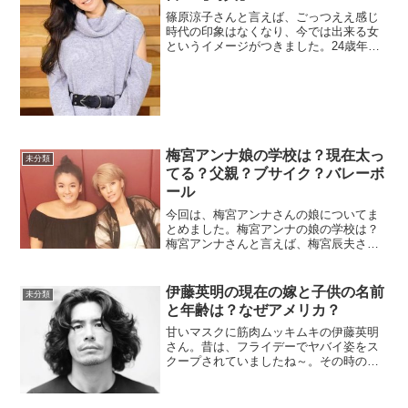
篠原涼子さんと言えば、ごっつええ感じ
時代の印象はなくなり、今では出来る女
というイメージがつきました。24歳年上
の市村正親さんと結婚し、２人の子供に
恵まれました。今回は、市村正親さんと
の馴れ初め・２人の子供たちについてま
とめました。篠原涼子の...
梅宮アンナ娘の学校は？現在太っ
未分類
てる？父親？ブサイク？バレーボ
ール
今回は、梅宮アンナさんの娘についてま
とめました。梅宮アンナの娘の学校は？
梅宮アンナさんと言えば、梅宮辰夫さん
を思い出しますよね。梅宮辰夫さんを思
い出すとロバートの秋山さんを思い出し
ますｗ話がそれましたが、アンナさん
伊藤英明の現在の嫁と子供の名前
未分類
は、2001年に一般男性と...
と年齢は？なぜアメリカ？
甘いマスクに筋肉ムッキムキの伊藤英明
さん。昔は、フライデーでヤバイ姿をス
クープされていましたね～。その時の印
象が強く残っている人が多いようです
が、仕事は順調で家族仲も良好のようで
す。伊藤英明の嫁加藤あいさんの結婚式