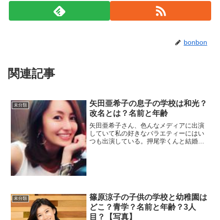
bonbon
関連記事
矢田亜希子の息子の学校は和光？
未分類
改名とは？名前と年齢
矢田亜希子さん、色んなメディアに出演
していて私の好きなバラエティーにはい
つも出演している。押尾学くんと結婚し
た時は、おー！美男美女で素敵なご夫婦
と思っていましたが、やらかしましたよ
ね。学くん。奥さんも子供もいるのに何
やってるんだ！世間を敵に...
篠原涼子の子供の学校と幼稚園は
未分類
どこ？青学？名前と年齢？3人
目？【写真】