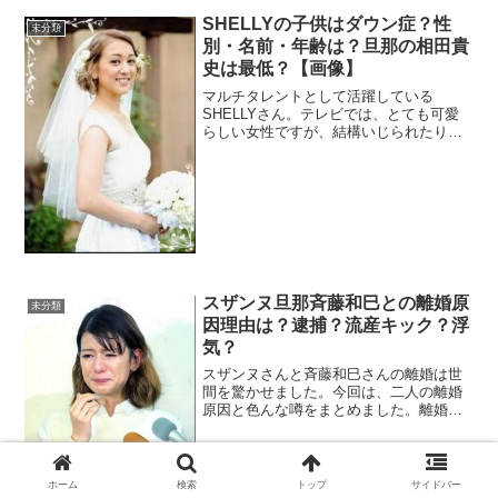
SHELLYの子供はダウン症？性
未分類
別・名前・年齢は？旦那の相田貴
史は最低？【画像】
マルチタレントとして活躍している
SHELLYさん。テレビでは、とても可愛
らしい女性ですが、結構いじられたり。
今回は、SHELLYの旦那さんと子供につ
いてまとめました。SHELLYの子供はダ
ウン症？SHELLYさんが子供を産んだの
は、2016...
スザンヌ旦那斉藤和巳との離婚原
未分類
因理由は？逮捕？流産キック？浮
気？
スザンヌさんと斉藤和巳さんの離婚は世
間を驚かせました。今回は、二人の離婚
原因と色んな噂をまとめました。離婚原
因理由は？二人が結婚したのは2011年12
月1日。離婚したのが2015年3月17日。斉
藤氏からの別れを言い渡されてから約3年
の短い結...
ホーム
検索
トップ
サイドバー