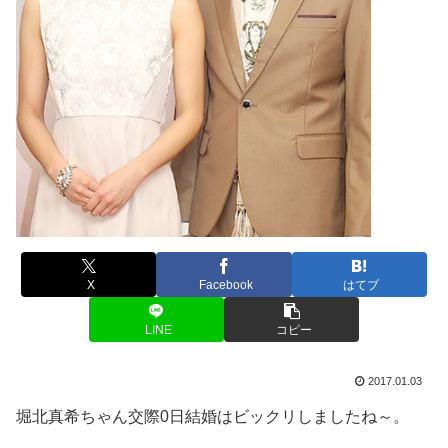
X
Facebook
はてブ
LINE
コピー
2017.01.03
堀北真希ちゃん交際0日結婚はビックリしましたね～。