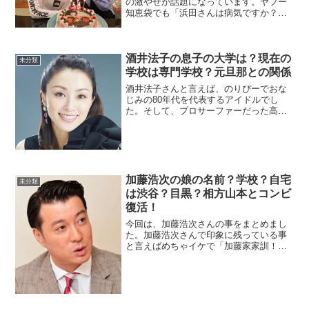
の激やせが話題になっています。ヤフー
知恵袋でも「浜田さんは病気ですか？」
という質問が何個かありました。2019年
も激やせだけではなく、体の動かし方も
老人の様な動きで気になるところです。
過去に病気でガキ...
酒井法子の息子の大学は？現在の
未分類
学校は専門学校？元旦那との関係
酒井法子さんと言えば、のりぴーでおな
じみの80年代を代表するアイドルでし
た。そして、プロサーファーだった高相
祐一さんと結婚。デキ婚だったんですよ
ね～。当時、酒井さんは27歳でした。幸
せな家庭を築いているかと思いきや覚醒
剤取締法違反を起こし世...
加藤浩次の娘の名前？学校？自宅
未分類
は渋谷？目黒？相方山本とコンビ
復活！
今回は、加藤浩次さんの事をまとめまし
た。加藤浩次さんで印象に残っている事
と言えばめちゃイケで「加藤家家訓！」
というシーンを思い出します。狂犬ぶり
を発揮している時ですね。↓（もう何年前
ですかね～今では朝の顔になっています
もんね～。当時、誰が朝...