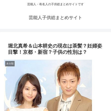
芸能人・有名人の子供総まとめサイトです
芸能人子供総まとめサイト
堀北真希＆山本耕史の現在は茶髪？妊婦姿
目撃！京都・新宿？子供の性別は？
未分類