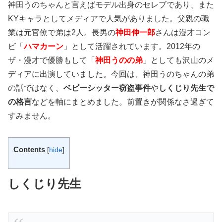
神田うのちゃんと言えばモデル出身のセレブであり、また
KYキャラとしてメディアで人気がありました。父親の職
業は元官僚で弟は2人。長男の
神田伸一郎
さんは漫才コン
ビ「
ハマカーン
」として活躍されています。2012年の
ザ・漫才で優勝もして「
神田うのの弟
」としても沢山のメ
ディアに出演していました。今回は、神田うのちゃんの弟
の話ではなく、
ベビーシッター窃盗事件
や
しくじり先生で
の格言
などを軸にまとめました。前置きが関係なさ過ぎて
すみません。
Contents
[
hide
]
しくじり先生