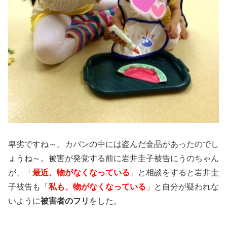
卑劣ですね～。カバンの中には盗んだ金品があったのでし
ょうね～。被害が発覚する前に岩井圭子被告にうのちゃん
が、「
最近、物がなくなっている
」と相談をすると岩井圭
子被告も「
私も、物がなくなっている
」と自分が疑われな
いように
被害者のフリ
をした。