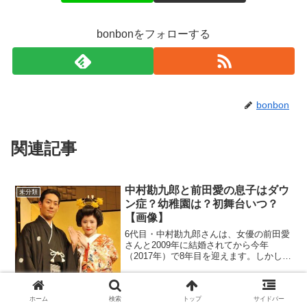
bonbonをフォローする
bonbon
関連記事
中村勘九郎と前田愛の息子はダウ
未分類
ン症？幼稚園は？初舞台いつ？
【画像】
6代目・中村勘九郎さんは、女優の前田愛
さんと2009年に結婚されてから今年
（2017年）で8年目を迎えます。しかし、
勘九郎さんの浮気情報が流出。この時、
妻である前田愛さんはどのような態度に
出たのか？今回は、勘九郎さんの浮気と
妻の態度。前田愛...
ホーム
検索
トップ
サイドバー