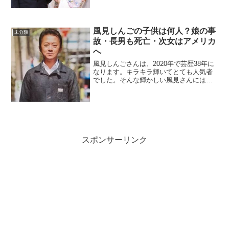
嬉しかったですね～。結婚相手は台湾人
の江宏傑（こうこうけつ）さん。愛ちゃ
んと同じ卓球選手です。中...
風見しんごの子供は何人？娘の事
未分類
故・長男も死亡・次女はアメリカ
へ
風見しんごさんは、2020年で芸歴38年に
なります。キラキラ輝いてとても人気者
でした。そんな輝かしい風見さんには忘
れられない悲しい出来事がありました。
娘さんの事、息子さんの事、知れば知る
ほど涙が止まりません。ネット内では風
見さんの顔を見て「...
スポンサーリンク