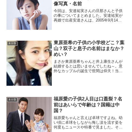
像写真・名前
今回は、安達祐実さんの旦那さんと子供
の事についてまとめました。安達祐実が
再婚で出産安達さんは、2005年9月14
日、お笑いコンビ・スピードワゴン井戸
田潤さんと結婚会見をしました。場所は
東京プリンスホテル。会見当日は安達祐
実さんの24歳の誕生...
東原亜希の子供の小学校どこ？葉
未分類
山？双子と息子の名前はまなか？
めい？
まさか東原亜希ちゃんと井上康生さんが
結婚するとは思いませんでしたね～。意
外なカップルの誕生で世間は仰天！当時
はそんな感じでしたが、今では良き妻・
母として日々奮闘している亜希ちゃんの
子供についてまとめました。小学校はど
こ？2008年1月15日...
福原愛の子供2人目は口蓋裂？名
未分類
前はあいらで年齢は？国籍は中
国？
福原愛ちゃんと言えば卓球ですよね。幼
い頃に卓球をしながら悔し涙を流す姿を
何度もニュースや特番で見ました。そん
な愛ちゃんも大人になって結婚した時は