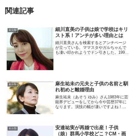
関連記事
細川直美の子供は娘で学校はキリ
未分類
スト系！アンチが多い理由とは
細川直美さんを検索するとアンチページ
が立っている。ママスタやガルちゃんで
も凄い叩かれようでドン引きした。1998
年から芸能界入りした細川さん。その美
貌で周囲をノックアウトさせてきまし
た。当時、タモリさんもぞっこんでした
よ。そんな細川さんの子...
麻生祐未の元夫と子供の名前と馴
未分類
れ初めと離婚理由
麻生祐未（あそう ゆみ）さん1983年に芸
能界デビューをしてから今や芸歴37年に
なります。演技の幅が凄いですよね！彼
女の演技は見入ってしまいます。仕事は
順調ですが、プライベートはどうでしょ
うか？麻生祐未と旦那の馴れ初め2004年
に永澤 俊矢...
安達祐実が再婚で出産！子供
未分類
（娘）群馬小学校どこ？CM・画