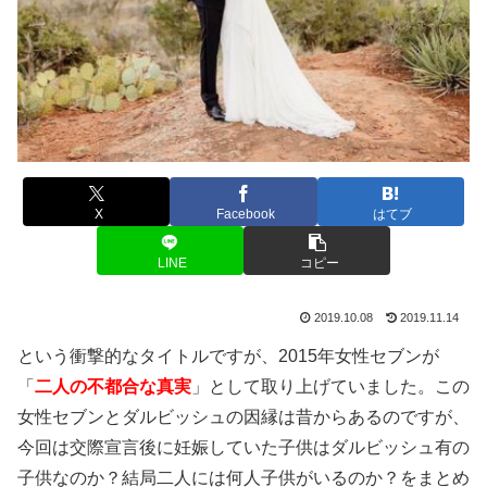
X
Facebook
はてブ
LINE
コピー
2019.10.08
2019.11.14
という衝撃的なタイトルですが、2015年女性セブンが
「
二人の不都合な真実
」として取り上げていました。この
女性セブンとダルビッシュの因縁は昔からあるのですが、
今回は交際宣言後に妊娠していた子供はダルビッシュ有の
子供なのか？結局二人には何人子供がいるのか？をまとめ