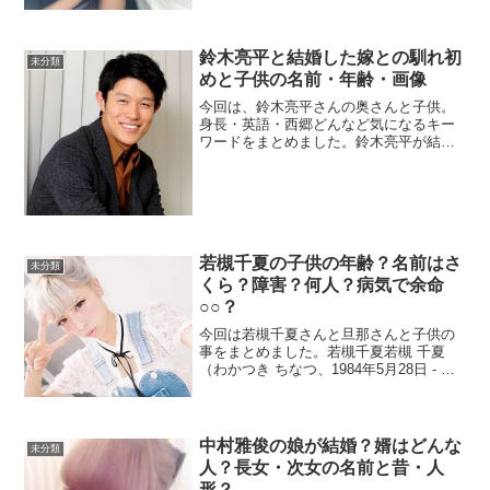
鈴木亮平と結婚した嫁との馴れ初
未分類
めと子供の名前・年齢・画像
今回は、鈴木亮平さんの奥さんと子供。
身長・英語・西郷どんなど気になるキー
ワードをまとめました。鈴木亮平が結婚
した嫁はどんな人？2014年「花とアン」
で大ブレイクした鈴木亮平さん。独身と
ばかり思っていた鈴木亮平さんですが、
結婚していたんですね...
若槻千夏の子供の年齢？名前はさ
未分類
くら？障害？何人？病気で余命
○○？
今回は若槻千夏さんと旦那さんと子供の
事をまとめました。若槻千夏若槻 千夏
（わかつき ちなつ、1984年5月28日 - ）
は、日本のバラエティタレント、元グラ
ビアアイドル。結婚前の本名：栗原 千春
（くりはら ちはる）。所属事務所はプラ
チナムプ...
中村雅俊の娘が結婚？婿はどんな
未分類
人？長女・次女の名前と昔・人
形？