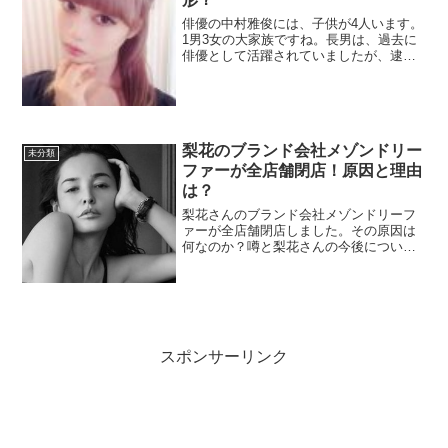
俳優の中村雅俊には、子供が4人います。
1男3女の大家族ですね。長男は、過去に
俳優として活躍されていましたが、逮捕
された事もあり俳優業を実質クビにな
り、現在はゴルフのインストラクターと
して真面目に仕事されています。三女は
モデルの中村里砂。長女...
梨花のブランド会社メゾンドリー
未分類
ファーが全店舗閉店！原因と理由
は？
梨花さんのブランド会社メゾンドリーフ
ァーが全店舗閉店しました。その原因は
何なのか？噂と梨花さんの今後について
まとめました。全店舗閉店の原因は？
2012年4月に代官山に1号店を出店。オー
プンしたての時は長蛇の列で賑わってい
ました。そして、順調...
スポンサーリンク