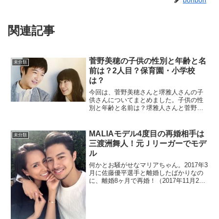
関連記事
菅野美穂の子供の性別と年齢と名
未分類
前は？2人目？保育園・小学校
は？
今回は、菅野美穂さんと堺雅人さんの子
供さんについてまとめました。子供の性
別と年齢と名前は？堺雅人さんと菅野美
穂さんが結婚したのは2013年4月2日でし
た。それから2年後の2015年8月13日に第
一子である男児を出産。菅野さんのコメ
MALIAモデル4度目の再婚相手は
未分類
ント「この...
三渡洲舞人！元Ｊリーガーでモデ
ル
何かとお騒がせなマリアちゃん。2017年3
月に佐藤優平選手と離婚したばかりなの
に、離婚8ヶ月で再婚！（2017年11月22
日（いい夫婦の日））しかも10歳年下の
長身イケメン三渡洲舞人（さんとすまい
と）だとー！！羨ましすぎる！！と思っ
たのは一...