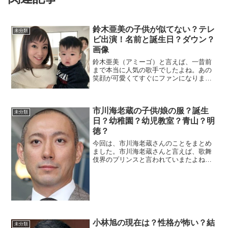
鈴木亜美の子供が似てない？テレ
未分類
ビ出演！名前と誕生日？ダウン？
画像
鈴木亜美（アミーゴ）と言えば、一昔前
まで本当に人気の歌手でしたよね。あの
笑顔が可愛くてすぐにファンになりまし
た。今もその笑顔はそのまま！鈴木亜美
ちゃんはもう人妻で一児の母なんですよ
ね～。今回は、鈴木亜美ちゃんの子供に
市川海老蔵の子供/娘の服？誕生
ついてまとめました。子供...
未分類
日？幼稚園？幼児教室？青山？明
徳？
今回は、市川海老蔵さんのことをまとめ
ました。市川海老蔵さんと言えば、歌舞
伎界のプリンスと言われていまたよね
～。そして、昔は女性遍歴や暴○事件など
で世間を騒がせてきました。しかし、今
では良き夫・良き父として認識され始め
ました。市川海老蔵197...
小林旭の現在は？性格が怖い？結
未分類