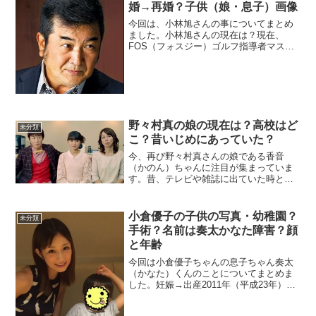
婚→再婚？子供（娘・息子）画像
今回は、小林旭さんの事についてまとめ
ました。小林旭さんの現在は？現在、
FOS（フォスジー）ゴルフ指導者マスタ
ーライセンスを取得し、国際スポーツ振
興協会の参事・専属プロ、日本ゴルフ指
導者協会副総裁の肩書を持つ。2007年
（平成19年）2月23...
野々村真の娘の現在は？高校はど
未分類
こ？昔いじめにあっていた？
今、再び野々村真さんの娘である香音
（かのん）ちゃんに注目が集まっていま
す。昔、テレビや雑誌に出ていた時とは
また違った雰囲気の彼女についてまとめ
ました。野々村真の娘、香音2001年4月
20日、俳優でタレントの野々村真さんと
小倉優子の子供の写真・幼稚園？
未分類
タレントの野々村俊恵...
手術？名前は奏太かなた障害？顔
と年齢
今回は小倉優子ちゃんの息子ちゃん奏太
（かなた）くんのことについてまとめま
した。妊娠→出産2011年（平成23年）12
月28日に自身のブログで妊娠5カ月である
ことを公表2012年（平成24年）6月5日の