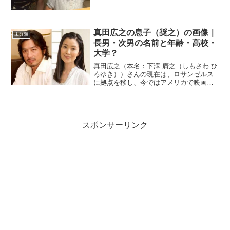
午後5時56分に、第1子となる2558g...
真田広之の息子（奨之）の画像｜
未分類
長男・次男の名前と年齢・高校・
大学？
真田広之（本名：下澤 廣之（しもさわ ひ
ろゆき））さんの現在は、ロサンゼルス
に拠点を移し、今ではアメリカで映画や
ドラマに出演されています。同じ日本人
としてとても誇らしいと勝手に思った
り。今回は、アメリカでも有名な真田さ
んの子供たちや離婚原因...
スポンサーリンク