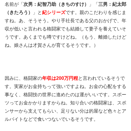
名前が「
次男：紀智乃助（きちのすけ）
」「
三男：
紀太郎
（きたろう）
」と
紀シリーズ
です。親のこだわりを感じま
すね。あ、そうそう。やり手社長である父のおかげで、年
収が低いと言われる格闘家でも結婚して妻子を養えていそ
うです。あくまでも噂ですけどね。（もう、離婚したけど
ね。娘さんは才賀さんが育てるそうです。）
因みに、格闘家の
年収は200万円程
と言われているそうで
す。実家がお金持ちって強いですよね。お金の心配をする
事なく、格闘技の世界に進めたのは運がいいです。スポー
ツってお金かかりますからね。知り合いの格闘家は、スポ
ンサーから支えてもらい、足りない分は的屋など色々とア
ルバイトなどで食いつないでいるそうです。