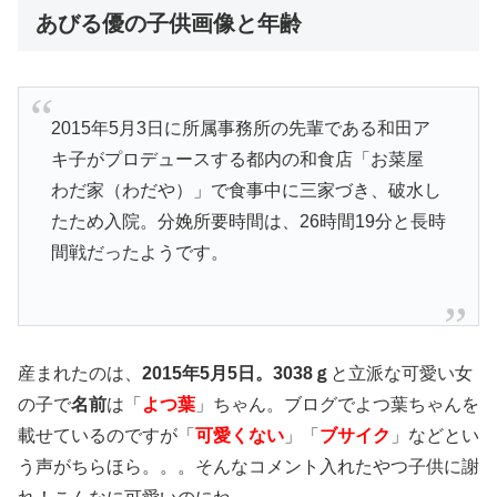
あびる優の子供画像と年齢
2015年5月3日に所属事務所の先輩である和田ア
キ子がプロデュースする都内の和食店「お菜屋
わだ家（わだや）」で食事中に三家づき、破水し
たため入院。分娩所要時間は、26時間19分と長時
間戦だったようです。
産まれたのは、
2015年5月5日。3038ｇ
と立派な可愛い女
の子で
名前
は「
よつ葉
」ちゃん。ブログでよつ葉ちゃんを
載せているのですが「
可愛くない
」「
ブサイク
」などとい
う声がちらほら。。。そんなコメント入れたやつ子供に謝