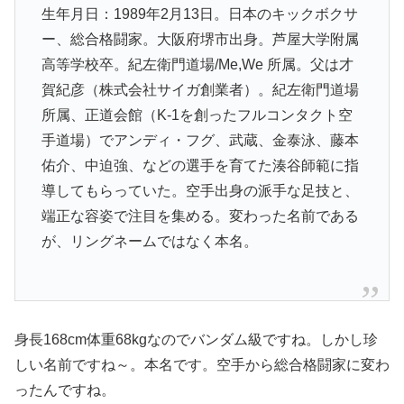
生年月日：1989年2月13日。日本のキックボクサ
ー、総合格闘家。大阪府堺市出身。芦屋大学附属
高等学校卒。紀左衛門道場/Me,We 所属。父は才
賀紀彦（株式会社サイガ創業者）。紀左衛門道場
所属、正道会館（K-1を創ったフルコンタクト空
手道場）でアンディ・フグ、武蔵、金泰泳、藤本
佑介、中迫強、などの選手を育てた湊谷師範に指
導してもらっていた。空手出身の派手な足技と、
端正な容姿で注目を集める。変わった名前である
が、リングネームではなく本名。
身長168cm体重68kgなのでバンダム級ですね。しかし珍
しい名前ですね～。本名です。空手から総合格闘家に変わ
ったんですね。