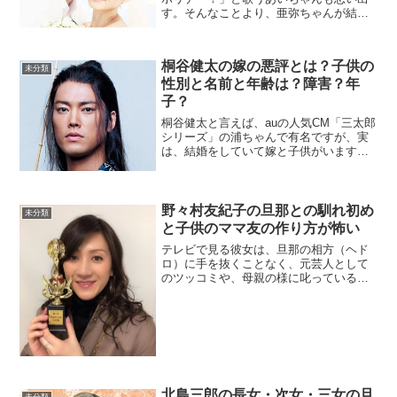
す。そんなことより、亜弥ちゃんが結婚
した時は衝撃でしたよね～。しかもw-
indsの橘慶太くんと結婚とは予想外過ぎ
た！今回は、亜弥ちゃんと慶太くんの子
桐谷健太の嫁の悪評とは？子供の
供ちゃんたちの事につ...
未分類
性別と名前と年齢は？障害？年
子？
桐谷健太と言えば、auの人気CM「三太郎
シリーズ」の浦ちゃんで有名ですが、実
は、結婚をしていて嫁と子供がいます。
結婚に関しては「しくじり婚」とも言わ
れているのですが、その理由は果たして
何なのか？嫁はバカ女？悪評とは？2014
年4月2日に一般...
野々村友紀子の旦那との馴れ初め
未分類
と子供のママ友の作り方が怖い
テレビで見る彼女は、旦那の相方（ヘド
ロ）に手を抜くことなく、元芸人として
のツッコミや、母親の様に叱っている
姿。視聴者のモヤモヤをパッと晴らすよ
うな物言いが受けています。彼女は女性
で母親です。旦那が特殊な職業であり、
本人もまた放送作家として活...
北島三郎の長女・次女・三女の旦