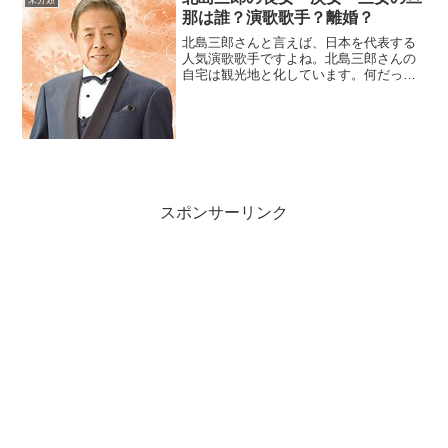
未分類
那は誰？演歌歌手？離婚？
北島三郎さんと言えば、日本を代表する
人気演歌歌手ですよね。北島三郎さんの
自宅は観光地と化しています。何だった
ら北島三郎の家！と言わんばかりに門の
横にポスターを貼っているそうです。因
みに、敷地面積は1500坪で、部屋数がな
んと36部屋！三郎の...
スポンサーリンク