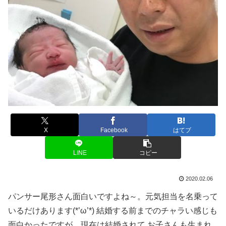
X
Facebook
はてブ
LINE
コピー
2020.02.06
パンサー尾形さん面白いですよね～。元気担当を名乗って
いるだけあります(*’ω’*) 結婚する前までのチャラい感じも
面白かったですが、現在は結婚されて お子さんも生まれ