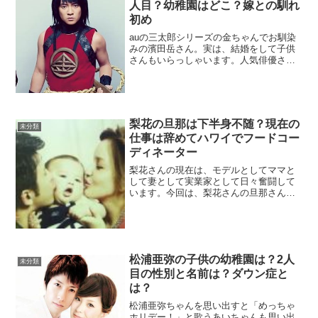
人目？幼稚園はどこ？嫁との馴れ
初め
auの三太郎シリーズの金ちゃんでお馴染
みの濱田岳さん。実は、結婚をして子供
さんもいらっしゃいます。人気俳優さん
なのでプライベートはあまり知られてい
ませんが、今回は嫁さんとの馴れ初めと
子供についてまとめました。子供の名前
と年齢は？2012年1...
梨花の旦那は下半身不随？現在の
未分類
仕事は辞めてハワイでフードコー
ディネーター
梨花さんの現在は、モデルとしてママと
して妻として実業家として日々奮闘して
います。今回は、梨花さんの旦那さんに
ついてまとめました。梨花の旦那が下半
身不随に？梨花さんの旦那が下半身不
随？衝撃のキーワードがネットで歩いて
いたのですが、旦那さんは、...
松浦亜弥の子供の幼稚園は？2人
未分類
目の性別と名前は？ダウン症と
は？
松浦亜弥ちゃんを思い出すと「めっちゃ
ホリデー！」と歌うあいちゃんも思い出