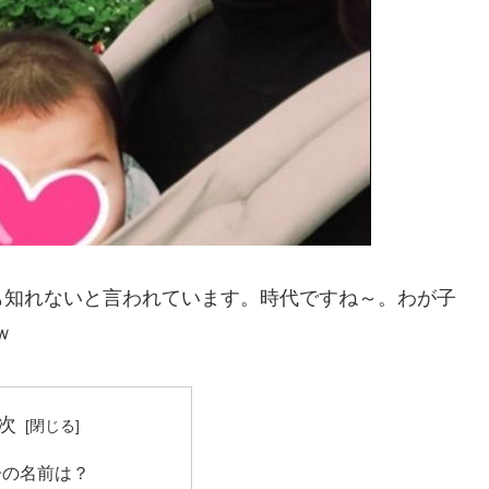
も知れないと言われています。時代ですね～。わが子
ｗ
次
子の名前は？