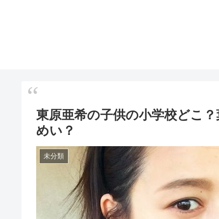
東原亜希の子供の小学校どこ？
めい？
未分類