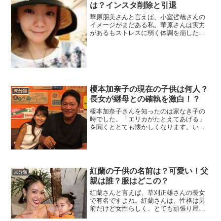
は？インスタ削除と引退
華原朋美さんと言えば、小室哲哉さんの
イメージがまだある私。華原さんは実力
があるもストレスに弱く体調を崩した
り、自殺未遂をしたり、また男性とのト
ラブルもスキャンダルされて、ファンや
関係者は沢山心配しました。連日、テレ
ビで報道されていた時期もあ...
榎本加奈子の現在の子供は何人？
未分類
長女が継母との確執を激白！？
榎本加奈子さんを知ったのは家なき子の
時でした。「エリカがたとえてあげる」
を聞くととても懐かしくなります。いじ
めっ子の役だったけど、なんて細くて可
愛い子なんだと思いましたね～。元々や
せ型ですが、ガリガリの画像がネット上
にあがり心配されていまし...
紅蘭の子供の名前は？可愛い！父
未分類
親は誰？服はどこの？
紅蘭さんと言えば、草刈正雄さんの長女
で有名ですよね。紅蘭さんは、性格は男
前だけど女性らしく、とても頑張り屋さ
んというイメージがあります。子供を産