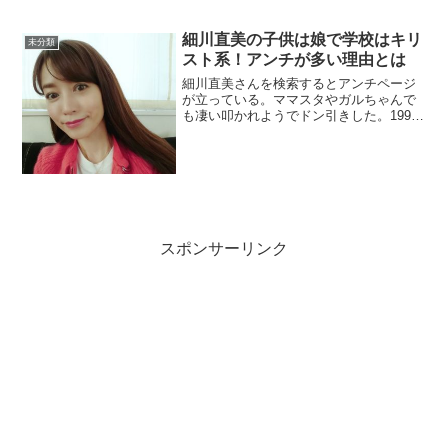
んでから考えや世界観が変わったのか、
雰囲気が変わって知的でパワフルレディ
細川直美の子供は娘で学校はキリ
ーになった感が伝わってき...
未分類
スト系！アンチが多い理由とは
細川直美さんを検索するとアンチページ
が立っている。ママスタやガルちゃんで
も凄い叩かれようでドン引きした。1998
年から芸能界入りした細川さん。その美
貌で周囲をノックアウトさせてきまし
た。当時、タモリさんもぞっこんでした
よ。そんな細川さんの子...
スポンサーリンク