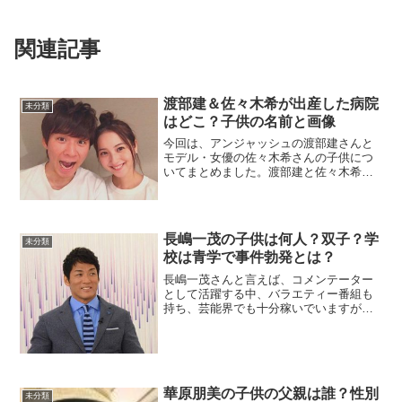
関連記事
渡部建＆佐々木希が出産した病院
未分類
はどこ？子供の名前と画像
今回は、アンジャッシュの渡部建さんと
モデル・女優の佐々木希さんの子供につ
いてまとめました。渡部建と佐々木希が
結婚！渡部さんと佐々木さんが結婚した
のは2017年4月11日。まさかのカップル
に驚きを隠せませんでした。15歳差結婚
ですね。「必ず長...
長嶋一茂の子供は何人？双子？学
未分類
校は青学で事件勃発とは？
長嶋一茂さんと言えば、コメンテーター
として活躍する中、バラエティー番組も
持ち、芸能界でも十分稼いでいますが、
投資家としても活動をしていて、独自の
手法を確立しいつ芸能界を辞めてもい
い！というスタンスだからなのかコメン
トも自由でストレートな発言...
華原朋美の子供の父親は誰？性別
未分類