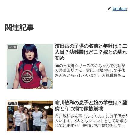
bonbon
関連記事
濱田岳の子供の名前と年齢は？二
未分類
人目？幼稚園はどこ？嫁との馴れ
初め
auの三太郎シリーズの金ちゃんでお馴染
みの濱田岳さん。実は、結婚をして子供
さんもいらっしゃいます。人気俳優さん
なのでプライベートはあまり知られてい
ませんが、今回は嫁さんとの馴れ初めと
子供についてまとめました。子供の名前
と年齢は？2012年1...
布川敏和の息子と娘の学校は？難
未分類
病とうつ病で家族崩壊
布川敏和さん事「ふっくん」には子供が3
人います。3人ともタレントとして活躍さ
れていますが、夫婦は熟年離婚をしてお
り、また過去に娘の難病に自身のうつ病