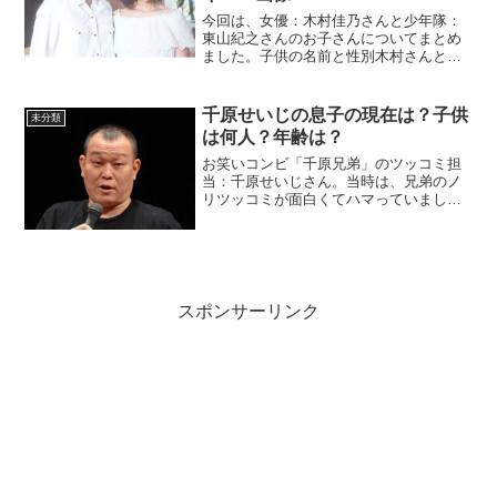
今回は、女優：木村佳乃さんと少年隊：
東山紀之さんのお子さんについてまとめ
ました。子供の名前と性別木村さんと東
山さんが結婚されたのは2010年。（当
時：木村さんが34歳・東山さんが44歳）
その翌年の2011年11月4日に第一子とな
千原せいじの息子の現在は？子供
未分類
る長女を出産...
は何人？年齢は？
お笑いコンビ「千原兄弟」のツッコミ担
当：千原せいじさん。当時は、兄弟のノ
リツッコミが面白くてハマっていまし
た。今では、ジュニアさんもせいじさん
もピンの仕事が多いですが、 ジュニアさ
んに「残念な兄」と評されています。残
念な兄は、誰にもひるむこ...
スポンサーリンク