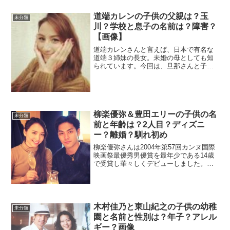
と戦っていました。今回は、子供たちと
病気、布川さんのうつ病についてまとめ
道端カレンの子供の父親は？玉
ました。布川敏和さん...
未分類
川？学校と息子の名前は？障害？
【画像】
道端カレンさんと言えば、日本で有名な
道端３姉妹の長女。未婚の母としても知
られています。今回は、旦那さんと子供
たちについてまとめました。道端アンジ
ェリカの夫が逮捕！離婚！？まとめ記事
はこちらから子供の父親は？カレンさん
は、シングルマザーとして...
柳楽優弥＆豊田エリーの子供の名
未分類
前と年齢は？2人目？ディズニ
ー？離婚？馴れ初め
柳楽優弥さんは2004年第57回カンヌ国際
映画祭最優秀男優賞を最年少である14歳
で受賞し華々しくデビューしました。し
かし、天才子役というプレッシャーもあ
り体調を崩し引きこもり生活に。更に
は、安定剤を大量に服用し、病院に運ば
れる騒ぎがありまし...
木村佳乃と東山紀之の子供の幼稚
未分類
園と名前と性別は？年子？アレル
ギー？画像