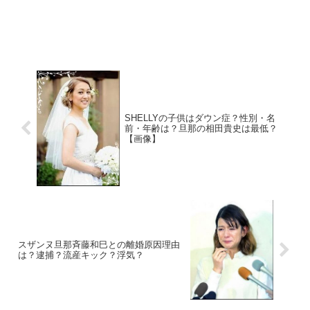
SHELLYの子供はダウン症？性別・名
前・年齢は？旦那の相田貴史は最低？
【画像】
スザンヌ旦那斉藤和巳との離婚原因理由
は？逮捕？流産キック？浮気？