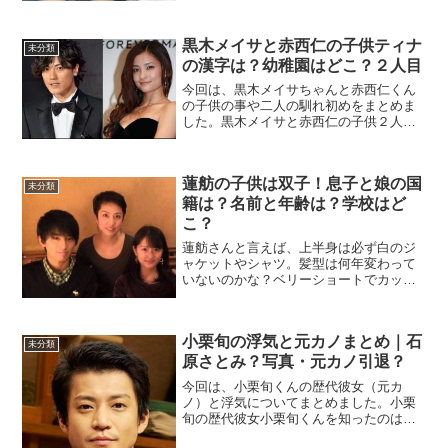
黒木メイサと赤西仁の子供ティナ
未分類
の漢字は？幼稚園はどこ？２人目
今回は、黒木メイサちゃんと赤西仁くん
の子供の事や二人の馴れ初めをまとめま
した。黒木メイサと赤西仁の子供２人の
子供は2016年現在、4歳になっています。
誕生したのは、2012年9月23日。性別は
女の子で名前はティアちゃん。漢字はわ
蓮舫の子供は双子！息子と娘の国
かっていませ...
未分類
籍は？名前と年齢は？学校はど
こ？
蓮舫さんと言えば、上半身は必ず白のジ
ャケットやシャツ。髪型は何年変わって
いないのかな？ベリーショートでカッコ
イイできる女の見本の様な女性ですよ
ね。今回は、カッコいい蓮舫さんの子供
たちについてまとめました。蓮舫の子供
小栗旬の浮気と元カノまとめ｜石
は双子1993年蓮舫さんは...
未分類
原さとみ？写真・元カノ引退？
今回は、小栗旬くんの歴代彼女（元カ
ノ）と浮気についてまとめました。小栗
旬の歴代彼女小栗旬くんを知ったのは
GTOだった管理人ですが、あの時からこ