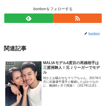
bonbonをフォローする
bonbon
関連記事
MALIAモデル4度目の再婚相手は
未分類
三渡洲舞人！元Ｊリーガーでモデ
ル
何かとお騒がせなマリアちゃん。2017年3
月に佐藤優平選手と離婚したばかりなの
に、離婚8ヶ月で再婚！（2017年11月22
日（いい夫婦の日））しかも10歳年下の
長身イケメン三渡洲舞人（さんとすまい
と）だとー！！羨ましすぎる！！と思っ
たのは一...