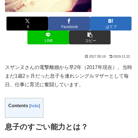
X
Facebook
はてブ
LINE
コピー
2017.05.16
2019.11.22
スザンヌさんの電撃離婚から早2年（2017年現在）。当時
まだ1歳2ヶ月だった息子を連れシングルマザーとして毎
日、仕事に育児に奮闘しています。
Contents
[
hide
]
息子のすごい能力とは？