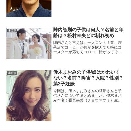
んなイケメンでモテモテになるなんて想
像もしていませんでした。身長めっちゃ
伸びたやん！現在の身長は1...
陣内智則の子供は何人？名前と年
未分類
齢は？松村未央との馴れ初め
陣内さんと言えば、一人コント！昔、喫
茶店でコーヒーか何かを飲んでた時にコ
ースターが落ちてコロコロ転がってそれ
を追いかける陣内さん。その時、たまた
ま店のドアが開いてそのままコースター
と一緒に店の外に出て行ったという話は
笑いましたね～狙ってない...
優木まおみの子供/娘はかわいく
未分類
ない？名前？障害？入院？性別？
第2子妊娠
今回は、優木まおみさんの旦那さんと子
供さんについてまとめました。優木まお
み本名：張真央美（チョウマオミ）生年
月日 1980年3月2日出身地佐賀県佐賀市
血液型 B型身長 / 体重 165 cm / 47 kgス
リーサイズ 80 - 59 - ...