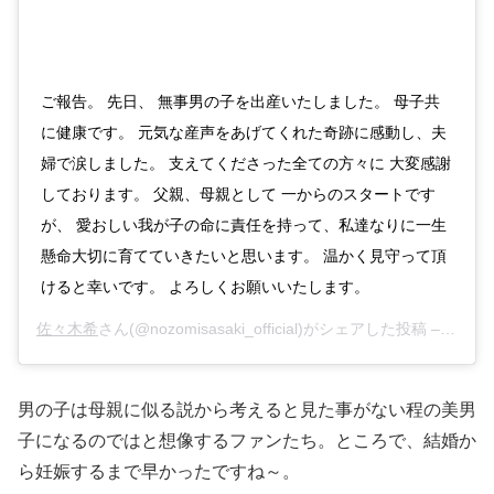
ご報告。 先日、 無事男の子を出産いたしました。 母子共
に健康です。 元気な産声をあげてくれた奇跡に感動し、夫
婦で涙しました。 支えてくださった全ての方々に 大変感謝
しております。 父親、母親として 一からのスタートです
が、 愛おしい我が子の命に責任を持って、私達なりに一生
懸命大切に育てていきたいと思います。 温かく見守って頂
けると幸いです。 よろしくお願いいたします。
佐々木希
さん(@nozomisasaki_official)がシェアした投稿 –
2018
男の子は母親に似る説から考えると見た事がない程の美男
子になるのではと想像するファンたち。ところで、結婚か
ら妊娠するまで早かったですね～。