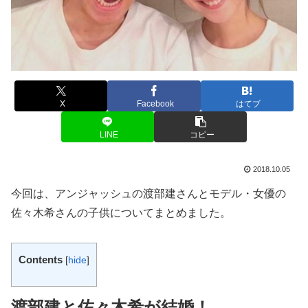
X
Facebook
はてブ
LINE
コピー
2018.10.05
今回は、アンジャッシュの渡部建さんとモデル・女優の
佐々木希さんの子供についてまとめました。
Contents
[
hide
]
渡部建と佐々木希が結婚！