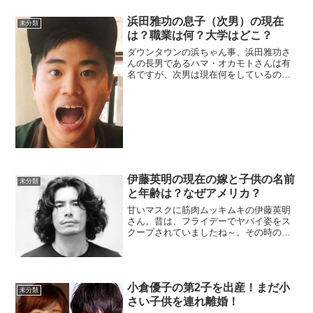
浜田雅功の息子（次男）の現在
未分類
は？職業は何？大学はどこ？
ダウンタウンの浜ちゃん事、浜田雅功さ
んの長男であるハマ・オカモトさんは有
名ですが、次男は現在何をしているの
か？芸能活動はされていませんが、時々
注目が集まっています。今回は浜田雅功
さんの次男についてまとめました。浜田
雅功の次男浜田雅功さんと小...
伊藤英明の現在の嫁と子供の名前
未分類
と年齢は？なぜアメリカ？
甘いマスクに筋肉ムッキムキの伊藤英明
さん。昔は、フライデーでヤバイ姿をス
クープされていましたね～。その時の印
象が強く残っている人が多いようです
が、仕事は順調で家族仲も良好のようで
す。伊藤英明の嫁加藤あいさんの結婚式
で出会った8歳年下の一般女...
小倉優子の第2子を出産！まだ小
未分類
さい子供を連れ離婚！