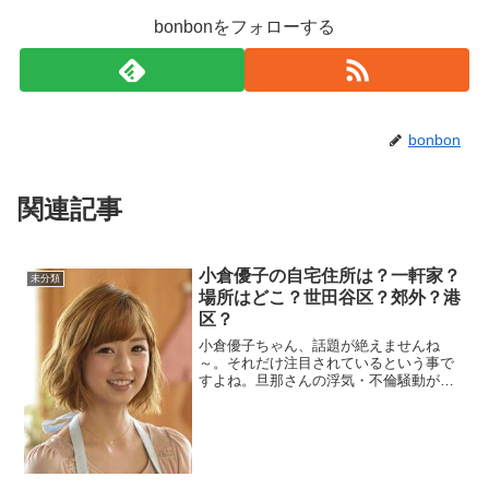
bonbonをフォローする
bonbon
関連記事
小倉優子の自宅住所は？一軒家？
未分類
場所はどこ？世田谷区？郊外？港
区？
小倉優子ちゃん、話題が絶えませんね
～。それだけ注目されているという事で
すよね。旦那さんの浮気・不倫騒動があ
りましたから余計にですよね。プロ妻・
ママタレという肩書が今後、どうなるの
か気になるところです。今回は、小倉優
子ちゃんの自宅のことについ...