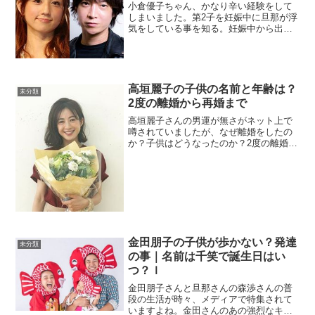
小倉優子ちゃん、かなり辛い経験をして
しまいました。第2子を妊娠中に旦那が浮
気をしている事を知る。妊娠中から出産
したばかりの精神状態の時にこんな仕打
ちを受けるとは。本当にやるせない気持
ちでいっぱいです。誰と結婚して誰の子
供を産んで育てているの...
高垣麗子の子供の名前と年齢は？
未分類
2度の離婚から再婚まで
高垣麗子さんの男運が無さがネット上で
噂されていましたが、なぜ離婚をしたの
か？子供はどうなったのか？2度の離婚か
ら再婚、子供たちの事についてまとめま
した。高垣麗子の子供の名前と年齢2017
年7月30日に第一子である女の子を出産。
子供は一人っ子...
金田朋子の子供が歩かない？発達
未分類
の事｜名前は千笑で誕生日はい
つ？ｌ
金田朋子さんと旦那さんの森渉さんの普
段の生活が時々、メディアで特集されて
いますよね。金田さんのあの強烈なキャ