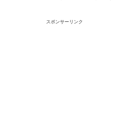
ラにはビックリしましたね～。夫婦で明
るく、ぶっ飛びな事もあるけど一緒に子
育てを楽しんでいる姿はとても微笑まし
いです。今回は、金田朋子...
スポンサーリンク