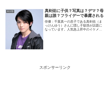
す。今回は子供たちについてまとめまし
た。子供の人数は？哀川翔さんは、1995
真剣佑に子供？写真は？デマ？母
年に青地公美さんと結婚...
未分類
親は誰？フライデーで暴露される
俳優：千葉真一の息子である真剣佑（ま
っけんゆう）さんに隠し子疑惑が話題に
なっています。人気急上昇中のイケメン
俳優に隠し子！本当なのでしょうか？デ
マであってほしい！真剣佑に子供？母親
は誰？えーっと。かなり衝撃です。14歳
だった真剣佑さんは23...
スポンサーリンク