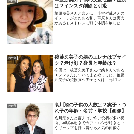
未分類
は？インスタ削除と引退
華原朋美さんと言えば、小室哲哉さんの
イメージがまだある私。華原さんは実力
があるもストレスに弱く体調を崩した
り、自殺未遂をしたり、また男性とのト
ラブルもスキャンダルされて、ファンや
関係者は沢山心配しました。連日、テレ
ビで報道されていた時期もあ...
後藤久美子の娘のエレナはブサイ
未分類
ク？老け顔？身長と年齢は？
今回は、後藤久美子さんの娘さんである
エレンさんについてまとめました。後藤
久美子の娘後藤久美子さんは、元F1レー
サーのジャン・アレジさんとの間に3人の
子供に恵まれ、その長女であるエレンア
レジさんが現在話題になっています。後
藤久美子とフランス人...
哀川翔の子供の人数は？実子・つ
未分類
れ子の年齢・名前・学校【画像】
哀川翔さんと言えば、怖い役柄が多い反
面、早寝早起きでカブトムシが好きとい
うギャップを持つ昔から人気の俳優さん
ですが、実は子沢山のパパでもありま