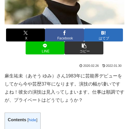
X
Facebook
はてブ
LINE
コピー
2020.02.26
2022.01.30
麻生祐未（あそう ゆみ）さん1983年に芸能界デビューを
してから今や芸歴37年になります。演技の幅が凄いです
よね！彼女の演技は見入ってしまいます。仕事は順調です
が、プライベートはどうでしょうか？
Contents
[
hide
]