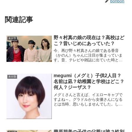
bonbon
関連記事
野々村真の娘の現在は？高校はど
未分類
こ？昔いじめにあっていた？
今、再び野々村真さんの娘である香音
（かのん）ちゃんに注目が集まっていま
す。昔、テレビや雑誌に出ていた時とは
また違った雰囲気の彼女についてまとめ
ました。野々村真の娘、香音2001年4月
20日、俳優でタレントの野々村真さんと
megumi（メグミ）子供2人目？
未分類
タレントの野々村俊恵...
名前は凪？幼稚園と学校はどこ？
何人？ジーザス？
メグミさんと言えば、イエローキャブで
すよね～。グラドルから女優さんになる
とは当時、思いもしませんでした。しか
も、あの演技力！メグミさんの演技に魅
力を感じた人は私だけではないと思いま
す。まだ、女優だけではなく、カフェの
オーナーもされています。...
華原朋美の子供の父親は誰？性別