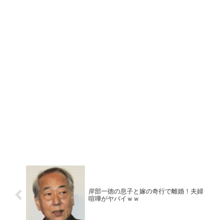
岸部一徳の息子と嫁の奇行で離婚！夫婦
喧嘩がヤバイｗｗ