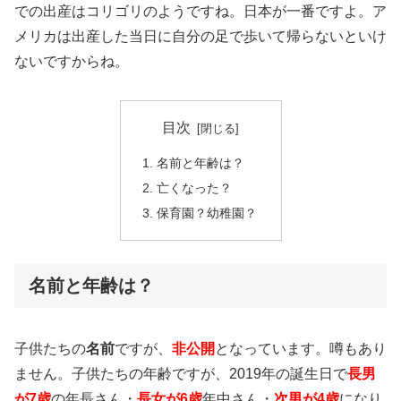
での出産はコリゴリのようですね。日本が一番ですよ。ア
メリカは出産した当日に自分の足で歩いて帰らないといけ
ないですからね。
目次
名前と年齢は？
亡くなった？
保育園？幼稚園？
名前と年齢は？
子供たちの
名前
ですが、
非公開
となっています。噂もあり
ません。子供たちの年齢ですが、2019年の誕生日で
長男
が7歳
の年長さん・
長女が6歳
年中さん・
次男が4歳
になり