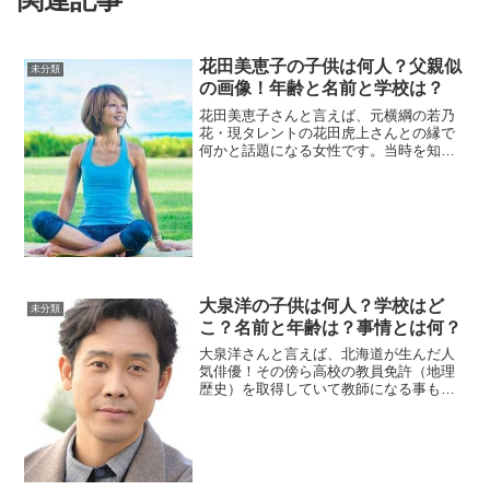
花田美恵子の子供は何人？父親似
未分類
の画像！年齢と名前と学校は？
花田美恵子さんと言えば、元横綱の若乃
花・現タレントの花田虎上さんとの縁で
何かと話題になる女性です。当時を知る
人達からしたら有名な人なんですけど
ね。離婚再婚などでも話題になっていま
すけどね。現在は、ハワイでも有名なヨ
ガのインスラクターとして活...
大泉洋の子供は何人？学校はど
未分類
こ？名前と年齢は？事情とは何？
大泉洋さんと言えば、北海道が生んだ人
気俳優！その傍ら高校の教員免許（地理
歴史）を取得していて教師になる事もで
きます。芸能界はいつどうなるかわから
ない業界なので資格を持っている大泉さ
んは強いですね～。今回は、大泉洋さん
の子供さんについてまとめ...