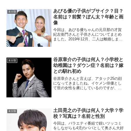
あびる優の子供がブサイク？目？
未分類
名前は？前髪？ぽん太？年齢と画
像
今回は、あびる優ちゃんの元旦那の才賀
紀左衛門さんと子供さんについてまとめ
ました。2019年12月、二人は離婚しまし
た。あびる優生年月日：1986年7月4日 、
日本のアイドル、タレント。本名、阿比
留 優（読み同じ）。東京都出身（福岡県
大牟田市...
谷原章介の子供は何人？小学校と
未分類
幼稚園は？ダウン症？名前は？嫁
との馴れ初め
谷原章介さんと言えば、アタック25の顔
になってきましたね。イケメン俳優とし
て世の女性を虜にしているのですが、実
は子沢山でも有名です。ちょっと複雑な
家庭でもあります。今回は、谷原章介さ
んの嫁さんと子供たちについてまとめま
した。子供は何人？ダウ...
土田晃之の子供は何人？大学？学
未分類
校？写真は？名前と性別
今回は、バラエティ番組で鋭いツッコミ
をしながらも4児のパパとして奥さん大好