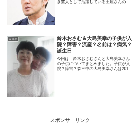
き芸人として活躍している土屋さんの子
供たちについてまとめました。土田晃之
の子供の人数と名前息子が3人と娘が1人
です。長男・晃生（こうせい）くん、次
男・悠斗（ゆうと）く...
鈴木おさむ＆大島美幸の子供が入
未分類
院？障害？流産？名前は？病気？
誕生日
今回は、鈴木おさむさんと大島美幸さん
の子供についてまとめました。子供が入
院？障害？森三中の大島美幸さんは2015
年6月22日に36歳の時に第一子を出産され
ました。誕生日が気になる方が多いです
が、先ほどの日が誕生日です。3885ｇと
いうビック...
スポンサーリンク