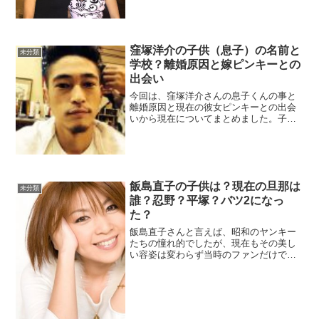
サーのジャン・アレジさんとの間に3人の
子供に恵まれ、その長女であるエレンア
レジさんが現在話題になっています。後
藤久美子とフランス人...
窪塚洋介の子供（息子）の名前と
未分類
学校？離婚原因と嫁ピンキーとの
出会い
今回は、窪塚洋介さんの息子くんの事と
離婚原因と現在の彼女ピンキーとの出会
いから現在についてまとめました。子供
（息子）の名前と学校と生年月日窪塚く
んは、2003年5月に一般人である「徳子
（のりこ）あだ名：のんちゃん」さんと
できちゃった結婚。の...
飯島直子の子供は？現在の旦那は
未分類
誰？忍野？平塚？バツ2になっ
た？
飯島直子さんと言えば、昭和のヤンキー
たちの憧れ的でしたが、現在もその美し
い容姿は変わらず当時のファンだけでは
なく、若い世代からも支持されていま
す。飯島直子の子供結論から言います
と、子供さんはいません。初婚相手は前
田亘輝飯島さんの初婚相手はT...