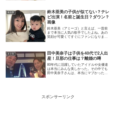
鈴木亜美の子供が似てない？テレ
未分類
ビ出演！名前と誕生日？ダウン？
画像
鈴木亜美（アミーゴ）と言えば、一昔前
まで本当に人気の歌手でしたよね。あの
笑顔が可愛くてすぐにファンになりまし
た。今もその笑顔はそのまま！鈴木亜美
ちゃんはもう人妻で一児の母なんですよ
ね～。今回は、鈴木亜美ちゃんの子供に
田中美奈子は子供を40代で2人出
ついてまとめました。子供...
未分類
産！旦那の仕事は？離婚の噂
80年代に活躍していたアイドルや女優達
は本当にみんな美しかった。その中でも
田中美奈子さんは、本当にマブかった！
今回は、伝説の美脚と言われた彼女の旦
那さんと子供たちについてまとめまし
た。田中美奈子の旦那2007年9月12日、
同じ町内で15年来...
スポンサーリンク