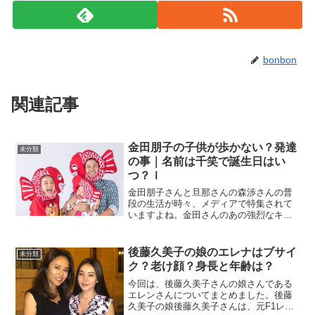
bonbon
関連記事
金田朋子の子供が歩かない？発達
未分類
の事｜名前は千笑で誕生日はい
つ？ｌ
金田朋子さんと旦那さんの森渉さんの普
段の生活が時々、メディアで特集されて
いますよね。金田さんのあの強烈なキャ
ラにはビックリしましたね～。夫婦で明
るく、ぶっ飛びな事もあるけど一緒に子
育てを楽しんでいる姿はとても微笑まし
後藤久美子の娘のエレナはブサイ
未分類
いです。今回は、金田朋子...
ク？老け顔？身長と年齢は？
今回は、後藤久美子さんの娘さんである
エレンさんについてまとめました。後藤
久美子の娘後藤久美子さんは、元F1レー