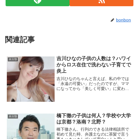
bonbon
関連記事
吉川ひなの子供の人数は？ハワイ
未分類
からロス在住で洗わない子育てで
炎上
吉川ひなのちゃんと言えば、私の中では
「永遠の可愛い」だったのですが、ママ
になってから「美しく可愛い」に変わり
ました。独自の子育て論。家族との絆。
ナチュラルな暮らし。SNS等から見える
彼女の考え方や子供たちへの愛情がひし
ひしと伝わってきます。...
橋下徹の子供は何人？学校や大学
未分類
は京都？洛南？北野？
橋下徹さん、行列のできる法律相談所で
初めて見た時、弁護士なのに茶髪で言う