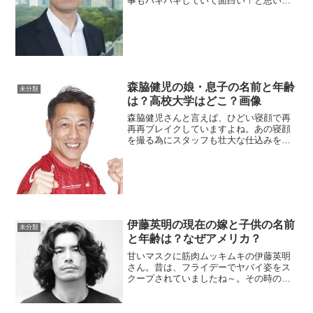
事もハキハキしていて面白い！と思いま
した。 でも、途中でメディア慣れした言
葉が気になってきた時に選挙出馬して大
阪府知事になりました。ビックリでした
ね～。まさか、東京で活...
森脇健児の娘・息子の名前と年齢
未分類
は？高校大学はどこ？画像
森脇健児さんと言えば、ひどい寝顔で再
再再ブレイクしていますよね。あの寝顔
を撮る為にスタッフも壮大な仕込みをし
ていて面白いです。そんなある日、娘さ
んからの手紙で鼻を垂らしながら涙ぐむ
森脇さん。娘さんについて気になった方
も多いかと思います。今回...
伊藤英明の現在の嫁と子供の名前
未分類
と年齢は？なぜアメリカ？
甘いマスクに筋肉ムッキムキの伊藤英明
さん。昔は、フライデーでヤバイ姿をス
クープされていましたね～。その時の印
象が強く残っている人が多いようです
が、仕事は順調で家族仲も良好のようで
す。伊藤英明の嫁加藤あいさんの結婚式