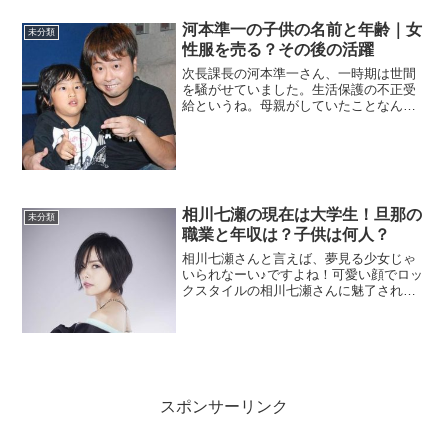
で出会った8歳年下の一般女...
河本準一の子供の名前と年齢｜女
未分類
性服を売る？その後の活躍
次長課長の河本準一さん、一時期は世間
を騒がせていました。生活保護の不正受
給というね。母親がしていたことなんで
すが、発言がまずかった。また、この
後、急性すい炎で入院をして大好きなラ
ーメンとお酒を断つことになり不幸は続
きました。結婚もして子供た...
相川七瀬の現在は大学生！旦那の
未分類
職業と年収は？子供は何人？
相川七瀬さんと言えば、夢見る少女じゃ
いられなーい♪ですよね！可愛い顔でロッ
クスタイルの相川七瀬さんに魅了された
人は多いです。私もその一人でした。歌
声が高くてとてもカラオケでは歌えませ
んでしたが、よく口ずさんでいましたね
～。ロック少女だった相...
スポンサーリンク