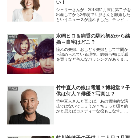
い！
シェリーさんが、2018年1月末に第二子を
出産してから2年弱で旦那さんと離婚した
というニュースが流れました。テレビで
あれだけ幸せエピソードを聞いていたか
らか、とてもショックでしたね～。今回
は、シェリーさんが何故、旦那さんと離
水嶋ヒロ＆絢香の馴れ初めから結
未分類
婚をしたのかをま...
婚～自宅はどこ？
憧れの夫婦。おしどり夫婦として世間か
ら認められている現在。結婚当初は反感
を買うなど色んなバッシングがありまし
た。今では、2人の子宝にも恵まれ、仕事
も順調な二人の馴れ初めから結婚、また
自宅はどこなのかについてまとめまし
た。とっても幸せそうです...
竹中直人の娘は電通？博報堂？子
未分類
供は何人？俳優？写真は？
竹中直人さんと言えば、あの個性的な演
技ではないでしょうか？ちょっと猟奇的
かと思えばコメディーな役もこなす。元
はコメディアンだった事からここは得意
分野だったでしょうね。日本を代表する
俳優の一人である竹中さんは1歳年下の元
アイドルの木之内みどり...
虻川美穂子の子供｜二人目？旦那