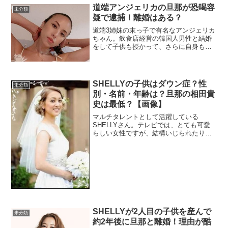
道端アンジェリカの旦那が恐喝容
未分類
疑で逮捕！離婚はある？
道端3姉妹の末っ子で有名なアンジェリカ
ちゃん。飲食店経営の韓国人男性と結婚
をして子供も授かって、さらに自身もオ
ーガニックフードを扱ったレストランを
プロデュースととても順風満帆に見えた
矢先の衝撃ニュースが飛び込んできまし
た。旦那の職業と今回の...
SHELLYの子供はダウン症？性
未分類
別・名前・年齢は？旦那の相田貴
史は最低？【画像】
マルチタレントとして活躍している
SHELLYさん。テレビでは、とても可愛
らしい女性ですが、結構いじられたり。
今回は、SHELLYの旦那さんと子供につ
いてまとめました。SHELLYの子供はダ
ウン症？SHELLYさんが子供を産んだの
は、2016...
SHELLYが2人目の子供を産んで
未分類
約2年後に旦那と離婚！理由が酷