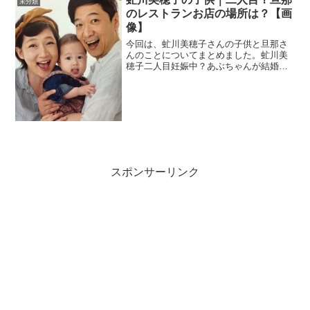
未分類
のレストランお店の場所は？【画
像】
今回は、虻川美穂子さんの子供と旦那さ
んのことについてまとめました。虻川美
穂子二人目妊娠中？あぶちゃんが結婚し
たのは、2009年でした。そして、2015年
2月3日に第一子となる男の子を出産。子
供の名前は、非公開でわかりません。息
子くんは201...
スポンサーリンク