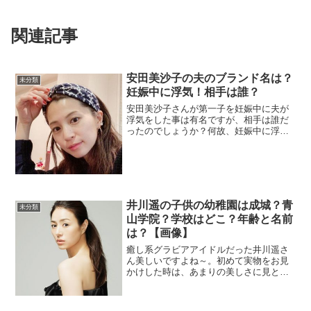
関連記事
安田美沙子の夫のブランド名は？
未分類
妊娠中に浮気！相手は誰？
安田美沙子さんが第一子を妊娠中に夫が
浮気をした事は有名ですが、相手は誰だ
ったのでしょうか？何故、妊娠中に浮気
をする夫が多いのか？やはり、収入が多
いと浮気するんですかね～。安田美沙子
の夫のブランド名は安田さんの旦那さん
の名前は下鳥直之さんです...
井川遥の子供の幼稚園は成城？青
未分類
山学院？学校はどこ？年齢と名前
は？【画像】
癒し系グラビアアイドルだった井川遥さ
ん美しいですよね～。初めて実物をお見
かけした時は、あまりの美しさに見とれ
てしまいました。絶世の美女だと思いま
すね～。そんな井川遥さんを射止めた旦
那さんとの馴れ初めや子供についてまと