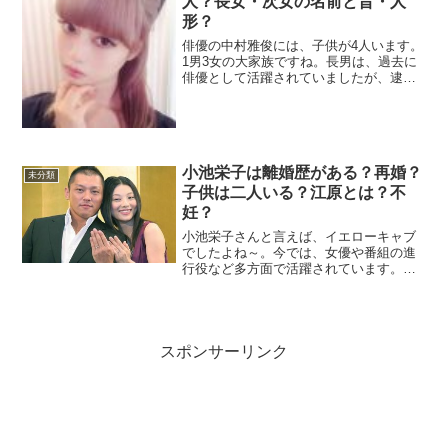
人？長女・次女の名前と昔・人
形？
俳優の中村雅俊には、子供が4人います。
1男3女の大家族ですね。長男は、過去に
俳優として活躍されていましたが、逮捕
された事もあり俳優業を実質クビにな
り、現在はゴルフのインストラクターと
して真面目に仕事されています。三女は
モデルの中村里砂。長女...
小池栄子は離婚歴がある？再婚？
未分類
子供は二人いる？江原とは？不
妊？
小池栄子さんと言えば、イエローキャブ
でしたよね～。今では、女優や番組の進
行役など多方面で活躍されています。そ
んな小池栄子さんの旦那さんとの馴れ初
めや離婚歴・不妊・子供についてまとめ
ました。離婚歴えっ？小池栄子さんって
離婚歴あるの？結論から言...
スポンサーリンク