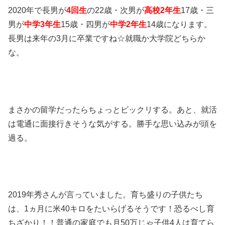
2020年で長男が
4回生
の22歳・次男が
高校2年生
17歳・三
男が
中学3年生
15歳・四男が
中学2年生
14歳になります。
長男は来年の3月に卒業ですね☆就職か大学院どちらか
な。
まさかの留学だったらちょっとビックリする。あと、就活
は電通に面接行きそうな気がする。勝手な思い込みが頭を
過る。
2019年秀さんが言っていました。育ち盛りの子供たち
は、1ヵ月に米40キロをたいらげるそうです！恐るべし育
ちざかり！！普通の家庭でも月50万じゃ子供4人は育てら