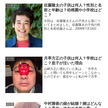
めました。いや～本当に美...
佐藤隆太の子供は何人？性別と名
未分類
前と年齢は？幼稚園や小学校はど
こ？
今回は、佐藤隆太さんの子供さん達につ
いてまとめました。佐藤隆太の子供の性
別と名前佐藤さんは、2009年7月14日一
般人女性と結婚。当時、奥さんは妊娠7か
月でした。デキ婚ですね！しかし、交際
期間が長く約3年半の同棲状態の中で妊娠
発覚。タイミン...
月亭方正の子供は何人？学校はど
未分類
こ？息子が泣いた理由
山崎方正に慣れていた私は、「月亭方
正」と聞いても何年もピーンとこなかっ
たのですが、最近やっと私の中で月亭方
正が定着してきました。たまたま、方正
さんが奥さんと子供とお買い物をする姿
を見たのですが、何となく警戒している
ような感じでした。芸能人は...
中村雅俊の娘が結婚？婿はどんな
未分類