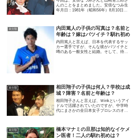
今回は、安倍なつみさんと山崎育三郎さ
んのことをまとめました。安倍なつみ生
年月日：1981年（昭和56年）8月10日、
日本の歌手、女優、タレント、アイド
ル。所属事務所はアップフロントクリエ
イト。元ハロー!プロジェクトの一員で、
内田篤人の子供の写真は？名前と
元モーニング娘。...
未分類
年齢は？嫁はバツイチ？馴れ初め
内田篤人と言えば、日本を代表するサッ
カー選手ですが、そんな彼がバツイチと
噂のある一般女性と結婚。そして、待望
の子供を授かりました。今回は、内田選
手と嫁さんの馴れ初めと子供についてま
とめました。子供の写真は？子供の誕生
日は明かされていません、...
相田翔子の子供は何人？学校は成
未分類
城？障害？名前と年齢は？
相田翔子さんと言えば、Ｗinkというアイ
ドルで活躍されていたのですが、中学時
代にまさかの全日本女子プロレスのオー
ディションに数回応募するが、いつも不
合格で断念する。あのカワイイ顔からは
想像もつきませんよね。意外性を持つ相
橋本マナミの旦那は知的なイケメ
田さんには子供がいる...
未分類
ン医者！二人の馴れ初めは？