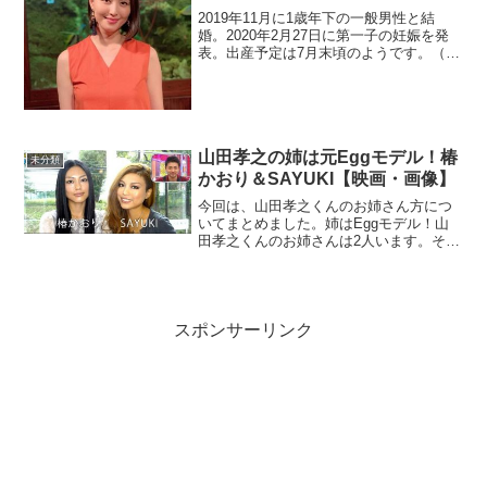
2019年11月に1歳年下の一般男性と結
婚。2020年2月27日に第一子の妊娠を発
表。出産予定は7月末頃のようです。（追
記：7月2日に男児を出産した事を報告）
「実は、結婚発表と同時期くらいに妊娠
に気づきまして、妊娠初期だったため報
告のタイミ...
山田孝之の姉は元Eggモデル！椿
未分類
かおり＆SAYUKI【映画・画像】
今回は、山田孝之くんのお姉さん方につ
いてまとめました。姉はEggモデル！山
田孝之くんのお姉さんは2人います。そし
て、二人とも10代の頃に「egg」や
「Popteen」などでモデルとして活躍して
いました。モデルだけではなく、現在
は、映画やテレ...
スポンサーリンク