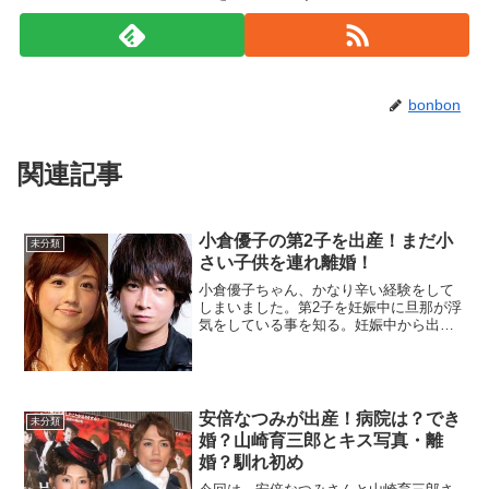
bonbon
関連記事
小倉優子の第2子を出産！まだ小
未分類
さい子供を連れ離婚！
小倉優子ちゃん、かなり辛い経験をして
しまいました。第2子を妊娠中に旦那が浮
気をしている事を知る。妊娠中から出産
したばかりの精神状態の時にこんな仕打
ちを受けるとは。本当にやるせない気持
ちでいっぱいです。誰と結婚して誰の子
供を産んで育てているの...
安倍なつみが出産！病院は？でき
未分類
婚？山崎育三郎とキス写真・離
婚？馴れ初め