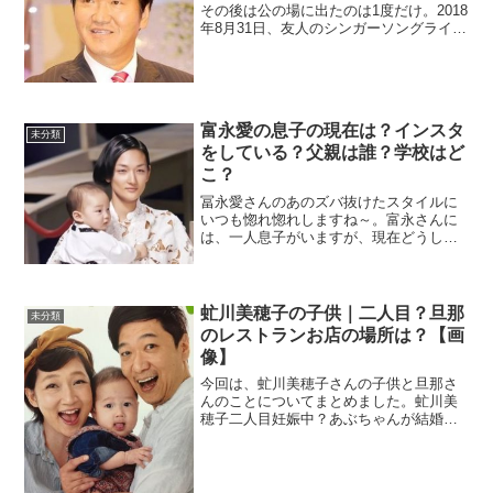
その後は公の場に出たのは1度だけ。2018
年8月31日、友人のシンガーソングライタ
ーのRYOHEIさんのイベントに約15分出
演したそうです。その後は、芸能界で騒
動が起きた時に芸能リポーターが紳助さ
んに...
富永愛の息子の現在は？インスタ
未分類
をしている？父親は誰？学校はど
こ？
冨永愛さんのあのズバ抜けたスタイルに
いつも惚れ惚れしますね～。富永さんに
は、一人息子がいますが、現在どうして
いるのか？今回は、富永さんの息子さん
についてまとめました。冨永愛の息子
2004年秋にパリ在留の日本人パティシエ
と結婚し、2005年3...
虻川美穂子の子供｜二人目？旦那
未分類
のレストランお店の場所は？【画
像】
今回は、虻川美穂子さんの子供と旦那さ
んのことについてまとめました。虻川美
穂子二人目妊娠中？あぶちゃんが結婚し
たのは、2009年でした。そして、2015年
2月3日に第一子となる男の子を出産。子
供の名前は、非公開でわかりません。息
子くんは201...