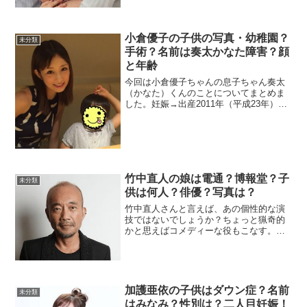
小倉優子の子供の写真・幼稚園？
未分類
手術？名前は奏太かなた障害？顔
と年齢
今回は小倉優子ちゃんの息子ちゃん奏太
（かなた）くんのことについてまとめま
した。妊娠→出産2011年（平成23年）12
月28日に自身のブログで妊娠5カ月である
ことを公表2012年（平成24年）6月5日の
午後5時56分に、第1子となる2558g...
竹中直人の娘は電通？博報堂？子
未分類
供は何人？俳優？写真は？
竹中直人さんと言えば、あの個性的な演
技ではないでしょうか？ちょっと猟奇的
かと思えばコメディーな役もこなす。元
はコメディアンだった事からここは得意
分野だったでしょうね。日本を代表する
俳優の一人である竹中さんは1歳年下の元
アイドルの木之内みどり...
加護亜依の子供はダウン症？名前
未分類
はみなみ？性別は？二人目妊娠！